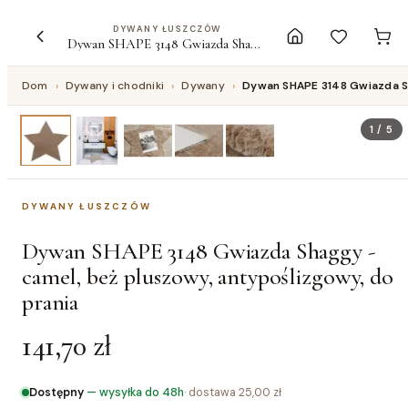
DYWANY ŁUSZCZÓW
Dywan SHAPE 3148 Gwiazda Shaggy - camel, beż pluszowy, antypoślizgowy, do prania
Dom
›
Dywany i chodniki
›
Dywany
›
Dywan SHAPE 3148 Gwiazda Sh
1
/
5
DYWANY ŁUSZCZÓW
Dywan SHAPE 3148 Gwiazda Shaggy -
camel, beż pluszowy, antypoślizgowy, do
prania
141,70 zł
Dostępny
—
wysyłka do 48h
· dostawa
25,00 zł