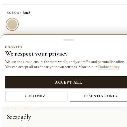
beż
KOLOR:
80x80 cm
ROZMIAR:
COOKIES
We respect your privacy
80x80 cm
141,70 zł
We use cookies to ensure the store works, analyse traffic and personalise offers.
You can accept all or choose your own settings. More in our
Cookie policy
.
COOKIES
Privacy settings
ACCEPT ALL
Dostawa kurierem
14 dni
Gwarancja
25,00 zł
na zwrot
24 miesiące
CUSTOMIZE
ESSENTIAL ONLY
O PRODUKCIE
You decide which data we collect. Necessary cookies are required for
Szczegóły
the store and cart. The rest you enable voluntarily.