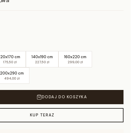
,00 zł
120x170 cm
140x190 cm
160x220 cm
175,50 zł
227,50 zł
299,00 zł
200x290 cm
494,00 zł
DODAJ DO KOSZYKA
KUP TERAZ