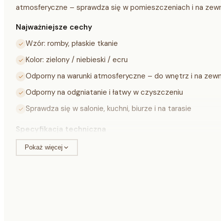
atmosferyczne – sprawdza się w pomieszczeniach i na zewn
Najważniejsze cechy
Wzór: romby, płaskie tkanie
Kolor: zielony / niebieski / ecru
Odporny na warunki atmosferyczne – do wnętrz i na zewną
Odporny na odgniatanie i łatwy w czyszczeniu
Sprawdza się w salonie, kuchni, biurze i na tarasie
Specyfikacja techniczna
Pokaż więcej
Materiał
100% pol
Technika
Płaskie t
Grubość całkowita
ok. 3 mm
Waga całkowita
ok. 1,20 