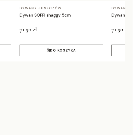
DYWANY ŁUSZCZÓW
DYWANY Ł
Dywan SOFFI shaggy 5cm
Dywan SOFF
71,50 zł
71,50 zł
DO KOSZYKA