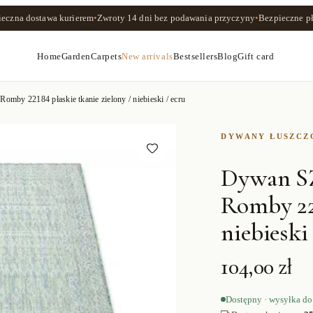
ieczna dostawa kurierem
•
Zwroty
14 dni
bez podawania przyczyny
•
Bezpieczne pł
Home
Garden
Carpets
New arrivals
Bestsellers
Blog
Gift card
22184 płaskie tkanie zielony / niebieski / ecru
DYWANY ŁUSZC
Dywan 
Romby 221
niebieski
104,00 zł
Dostępny · wysyłka do