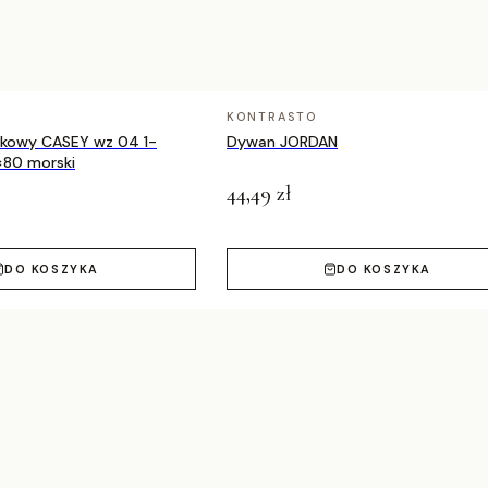
 niebieski / ecru
KONTRASTO
nkowy CASEY wz 04 1-
Dywan JORDAN
×80 morski
44,49 zł
DO KOSZYKA
DO KOSZYKA