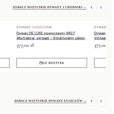
ZOBACZ WSZYSTKIE DYWANY I CHODNIKI
→
DYWANY ŁUSZCZÓW
DYWANY Ł
Dywan DE LUXE nowoczesny 6827
Dywan DE 
Abstrakcja, vintage - Strukturalny zielony
Vintage prz
/ szary
zielony / a
377,00 zł
377,00 zł
DO KOSZYKA
ZOBACZ WSZYSTKIE DYWANY ŁUSZCZÓW
→