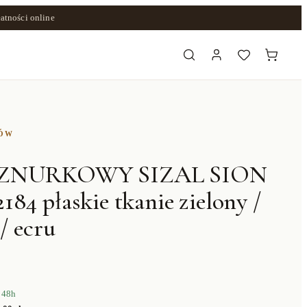
atności online
ZÓW
SZNURKOWY SIZAL SION
84 płaskie tkanie zielony /
 / ecru
 48h