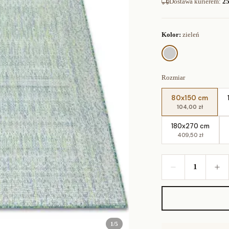
Dostawa kurierem
:
25
Kolor:
zieleń
Rozmiar
80x150 cm
104,00 zł
180x270 cm
409,50 zł
1
1
/
5