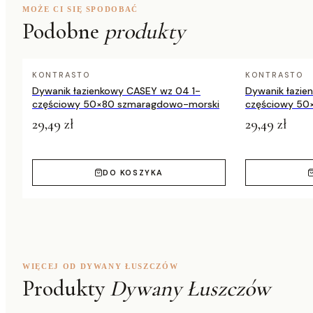
MOŻE CI SIĘ SPODOBAĆ
Podobne
produkty
Kolor
zielony /
Outdoor
tak
KONTRASTO
KONTRASTO
Dywanik łazienkowy CASEY wz 04 1-
Dywanik łazie
częściowy 50×80 szmaragdowo-morski
częściowy 50
29,49 zł
29,49 zł
DO KOSZYKA
WIĘCEJ OD DYWANY ŁUSZCZÓW
Produkty
Dywany Łuszczów