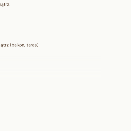
ątrz.
trz (balkon, taras)
ipropylen
kanie
kg/m²